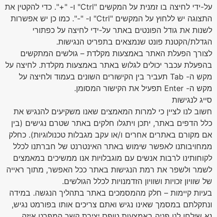
על-ידי לחיצה בו זמנית על המקשים "Ctrl" ו- "+". כדי להקטין את
התצוגה יש ללחוץ על המקשים "Ctrl" ו- "-". כמו כן יש אפשרות
לשנות את גודל הפונטים באתר על-ידי לחיצה על כפתורי
הגדלת/הקטנת פונט שנמצאים בתפריט הנגישות.
לצורך הפעלת האתר באמצעות מקלדת – גולשים המתקשים
בהפעלת עכבר יכולים לגלוש באתר באמצעות מקלדת. לחיצה על
מקש ה- Tab תעביר בין הקישורים השונים בעמוד ולחיצה על
מקש ה- Enter תפעיל את הקישור המסומן.
סייג לנגישות
חשוב לנו לציין כי למרות המאמצים שאנו משקיעים להנגיש את
כלל הדפים באתר, יתכן ויתגלו חלקים באתר שטרם נגישים (בין
אם מקורם באתרים אחרים ו/או עקב מגבלות טכנולוגיות). כחלק
ממחויבותנו לאפשר שימוש באתר האינטרנט של חברתנו לכלל
לקוחותינו לרבות אנשים עם מוגבלויות אנו ממשיכים במאמצים
לשמר ולשפר את רמת הנגישות באתר ככל האפשר, מתוך ראייה
של שוויון זכויות ושוויון הזדמנויות לכלל הגולשים.
בעיות קיימות – חלק מהמסמכים באתר בתהליך הנגשה. במידה
ונתקלתם במסמך שאינו נגיש ואתם צריכים אותו בפורמט נגיש,
נא שילחו לנו פניה באמצעות טופס יצירת קשר המפרט איזה