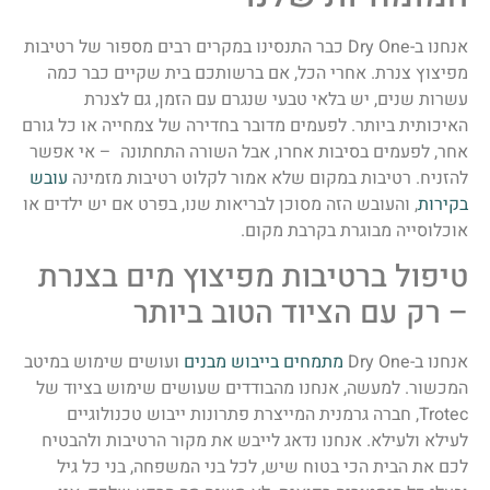
אנחנו ב-Dry One כבר התנסינו במקרים רבים מספור של רטיבות
מפיצוץ צנרת. אחרי הכל, אם ברשותכם בית שקיים כבר כמה
עשרות שנים, יש בלאי טבעי שנגרם עם הזמן, גם לצנרת
האיכותית ביותר. לפעמים מדובר בחדירה של צמחייה או כל גורם
אחר, לפעמים בסיבות אחרו, אבל השורה התחתונה – אי אפשר
להזניח. רטיבות במקום שלא אמור לקלוט רטיבות מזמינה
עובש
בקירות
, והעובש הזה מסוכן לבריאות שנו, בפרט אם יש ילדים או
אוכלוסייה מבוגרת בקרבת מקום.
טיפול ברטיבות מפיצוץ מים בצנרת
– רק עם הציוד הטוב ביותר
אנחנו ב-Dry One
מתמחים בייבוש מבנים
ועושים שימוש במיטב
המכשור. למעשה, אנחנו מהבודדים שעושים שימוש בציוד של
Trotec, חברה גרמנית המייצרת פתרונות ייבוש טכנולוגיים
לעילא ולעילא. אנחנו נדאג לייבש את מקור הרטיבות ולהבטיח
לכם את הבית הכי בטוח שיש, לכל בני המשפחה, בני כל גיל