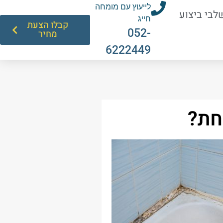
לייעוץ עם מומחה
לבי ביצוע
חייג
קבלו הצעת
052-
מחיר
6222449
חת?