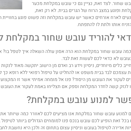
בש שחור. לצד זאת, נציין גם כי עובש במקלחת מכער
חת ופוגע במצב הרוח של הגרים בבית. לא רק זאת,
עים לארח אורחים כאשר יש עובש במקלחת וזה פשוט פוגע בחוויית ה
זניח אותו ולתת לו להתפתח.
אי להוריד עובש שחור במקלחת ל
מה עובש שחור במקלחת הוא הרה אסון עולה השאלה איך לטפל בו? אם
עובש לא כדאי לכם לעשות זאת לבד.
ייב כלים מיוחדים, ניסיון וידע רב ואדם מן הישוב יתקשה מאוד לנקות
ת עצמכם לבד בבית משפט או להחליט על טיפול רפואי ללא רופא כך ל
ים לעקור את העובש מן היסוד? פנו אל מומחה אמיתי אשר זו המקצועיו
 לנזק קשה לחדר המקלחת וספק אם תצליחו באמת לעקור את העובש 
שר למנוע עובש במקלחת?
 למנוע עובש שחור במלקחת אנו מציעים לכם לאוורר כמה שיותר את 
 בכל זאת הופיע לכם עובש בנכס פנו למומחים הגדולים ביותר לטיפול ב
יות אדירה לטיפול בעובש וניסיון עצום בתחום זה ולכן היא נחשבת ל