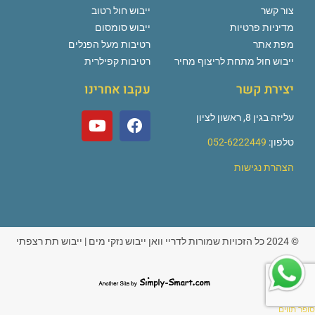
צור קשר
ייבוש חול רטוב
מדיניות פרטיות
ייבוש סומסום
מפת אתר
רטיבות מעל הפנלים
ייבוש חול מתחת לריצוף מחיר
רטיבות קפילרית
יצירת קשר
עקבו אחרינו
עליזה בגין 8, ראשון לציון
טלפון:
052-6222449
הצהרת נגישות
© 2024 כל הזכויות שמורות לדריי וואן ייבוש נזקי מים | ייבוש תת רצפתי
סימפלי
סופר תווים