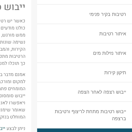
ייבוש 
רטיבות בקיר פנימי
כאשר יש רטיב
כולנו מודעים
איתור רטיבות
ממש מורגש, א
נשימה שונות.
הקירות, והמב
איתור נזילות מים
הרטיבות מתפש
כך תוכלו למנ
תיקון קירות
אמנם מדבר בא
למקום ומורכב
המומחים פתרו
ייבוש רצפה לאחר הצפה
ייבוש סומסום
ויאפשרו לאנש
שאומר שימנעו
ייבוש רטיבות מתחת לריצוף ורטיבות
המוחלט בנזקי
ברצפה
ניתן לבצע
ייב