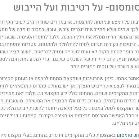
סומסום- על רטיבות ועל הייבוש
ות על המצע שמתחת למרצפות, או במקרים שחדרו מים לעובי הקירות 
 לכך שמים שלא מתייבשים יוצרים עובש. עובש במבנה זו מכה של ממש
ך בהמשך הריח ממלא את חלל המבנה. מלבד לחוסר הנעימות שבעניין 
 הרטיבות בקירות תגרום לטיח להתלחלח ולהתנפח. פטריות יתפתחו במק
נה הופך להיות מקום לא נעים לשהייה ומזיק לבריאות. חשוב לציין שהנ
טת ומזיקה גם לדירות של השכנים שלכם…כדי למנוע זאת חובה לטפל
וע שרשרת של נזקים חמורים יותר.
תגר אמתי. כיוון שהרטיבות שנמצאת מתחת לרצפה או בעומק הקירות 
 מאוד לבצע את הייבוש הנצרך. אך יש בהחלט פתרונות מתאימים לתופע
נות מתקדמים שונים. התחום כולל ידע מקצועי רב. מלבד זאת מצויד
 בכלים מתקדמים. בעזרת כלים אלו מבצעים את המשימה. משאבות, מפז
י המקצוע לטפל במבנה. כל בעל מלאכה יחתור להשגת ייבוש מלא ככל 
 ככל האפשר מהריסת מרצפות או חציבה בקירות. קיימות טכנולוגיות
ם מינימליים.
וש סומסום
באמצעות כלים מתקדמים וידע רב בתחום. בעלי מקצוע מיומ