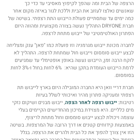
הרצפה של הבית ומה שהפך לקיפוץ מאסיבי עד כדי כך
שאנשים נאלצו לעזוב את הבית וללכת לגור באיזה מקום אחר
כמה ימים עד שתסתיים פעולת הייבוש התת רצפתי. בשיטה של
חברת DRYONE התהליך נעשה בצורה מקצועית ומהווה היום
הפתרון האולטימטיבי של ייבוש מתחת לרצפה.
לחברה מכונת ייבוש מגרמניה וזו פועלת כמו "פאן" ענק ומצליחה
לבצע ייבוש סומסום וייבוש חול שמתחת לרצפה. התהליך לא
לוקח הרבה זמן, הייבוש נעשה באופן אופטימלי עד שמגיעים
לרמת הייבוש העומדת בתקן שהיא: 6% לחות בחול ו-3% לחות
בסומסום.
חברת דריי וואן היא החברה המובילה היום בארץ לייבוש תת
רצפתי ומעניקה פתרון מהיר ואיכותי לשלל בעיות
רטיבות:
ייבוש רצפה לאחר הצפה
, ייבוש מבנים ושיקום נזקי
מים כלליים. היא מצוידת במיכון מהחדישים הקיימים בעלי
עוצמה ויכולת לבצע ייבוש סומסום וחול מתחת לריצוף,
באמצעות קידוחים קטנים או דרך הרובה של המרצפות. בשיטה
הזו אין צורך להפוך את כל הבית ולהרים את הרצפה. בגלל
הייחוד של השיטה והמקצועיות של החברה היא נמצאה ראוייה