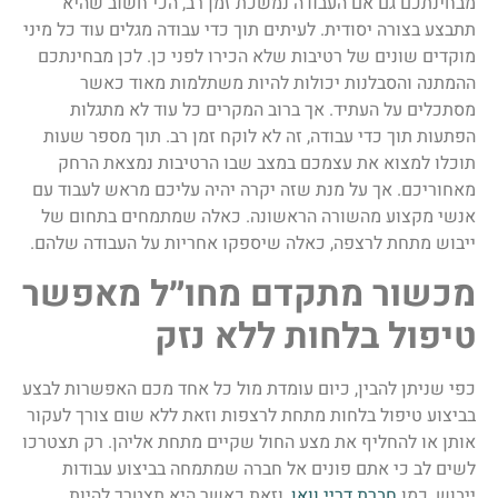
מבחינתכם גם אם העבודה נמשכת זמן רב, הכי חשוב שהיא
תתבצע בצורה יסודית. לעיתים תוך כדי עבודה מגלים עוד כל מיני
מוקדים שונים של רטיבות שלא הכירו לפני כן. לכן מבחינתכם
ההמתנה והסבלנות יכולות להיות משתלמות מאוד כאשר
מסתכלים על העתיד. אך ברוב המקרים כל עוד לא מתגלות
הפתעות תוך כדי עבודה, זה לא לוקח זמן רב. תוך מספר שעות
תוכלו למצוא את עצמכם במצב שבו הרטיבות נמצאת הרחק
מאחוריכם. אך על מנת שזה יקרה יהיה עליכם מראש לעבוד עם
אנשי מקצוע מהשורה הראשונה. כאלה שמתמחים בתחום של
ייבוש מתחת לרצפה, כאלה שיספקו אחריות על העבודה שלהם.
מכשור מתקדם מחו״ל מאפשר
טיפול בלחות ללא נזק
כפי שניתן להבין, כיום עומדת מול כל אחד מכם האפשרות לבצע
בביצוע טיפול בלחות מתחת לרצפות וזאת ללא שום צורך לעקור
אותן או להחליף את מצע החול שקיים מתחת אליהן. רק תצטרכו
לשים לב כי אתם פונים אל חברה שמתמחה בביצוע עבודות
ייבוש, כמו
חברת דריי וואן
, וזאת כאשר היא תצטרך להיות