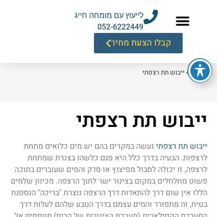
לייעוץ עם מומחה חייג
052-6222449
קבלו הצעת מחיר
דף הבית
»
ייבוש תת רצפתי
ייבוש תת רצפתי
ייבוש תת רצפתי
נעשה במקרים בהם יש מים כלואים מתחת
לרצפות. הבעיה בדרך כלל היא פגם כלשהו בצנרת שמתחת
לרצפה, זו יכולה לסבול מפיצוץ או סדק והמים שעוברים בתוכה
פשוט מחלחלים במקום בצינור ישר לתוך הרצפה. מכיוון שלמים
הללו אין שום דרך להתאדות דרך הרצפה נוצרת "בריכה" הנספגת
בטיח, זה מתפורר והמים עצמם בדרך הטבע שלהם לעלות דרך
המערכת הקפילארית (מערכת הצינורות של הבית) מטפסים אל