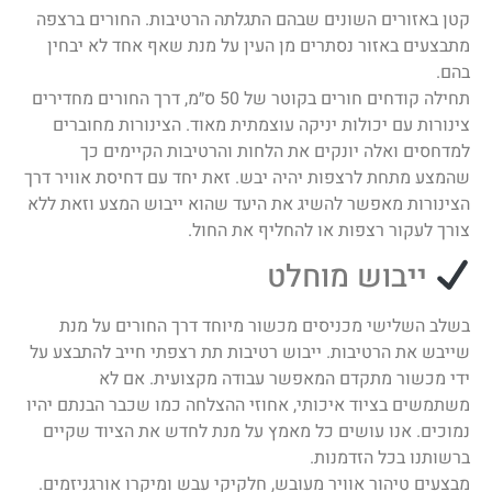
קטן באזורים השונים שבהם התגלתה הרטיבות. החורים ברצפה
מתבצעים באזור נסתרים מן העין על מנת שאף אחד לא יבחין
בהם.
תחילה קודחים חורים בקוטר של 50 ס״מ, דרך החורים מחדירים
צינורות עם יכולות יניקה עוצמתית מאוד. הצינורות מחוברים
למדחסים ואלה יונקים את הלחות והרטיבות הקיימים כך
שהמצע מתחת לרצפות יהיה יבש. זאת יחד עם דחיסת אוויר דרך
הצינורות מאפשר להשיג את היעד שהוא ייבוש המצע וזאת ללא
צורך לעקור רצפות או להחליף את החול.
ייבוש מוחלט
בשלב השלישי מכניסים מכשור מיוחד דרך החורים על מנת
שייבש את הרטיבות. ייבוש רטיבות תת רצפתי חייב להתבצע על
ידי מכשור מתקדם המאפשר עבודה מקצועית. אם לא
משתמשים בציוד איכותי, אחוזי ההצלחה כמו שכבר הבנתם יהיו
נמוכים. אנו עושים כל מאמץ על מנת לחדש את הציוד שקיים
ברשותנו בכל הזדמנות.
מבצעים טיהור אוויר מעובש, חלקיקי עבש ומיקרו אורגניזמים.