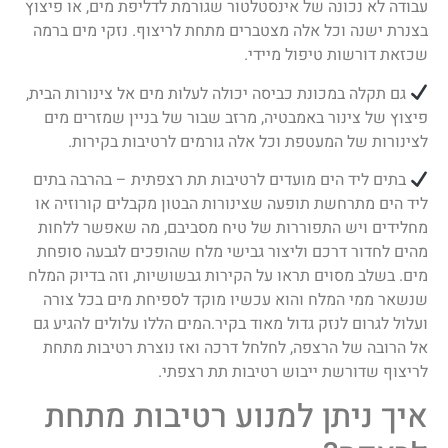
עבודה לא נכונה של אינסטלטור שגורמת לדליפת מים, או פיצוץ
בצנרת ישנה וכל אלה מצטברים מתחת לריצוף. נזקי מים ברמה
שכזאת דורשות טיפול מיידי.
גם תקלה במכונת כביסה יכולה לעלות מים אל צינורות הבית,
פיצוץ של צינור באמבטיה, מרזב שבור של בניין שמזרים מים
לצינורות של המעטפת וכל אלה גורמים לרטיבות בקירות.
בתים ליד הים מועדים לרטיבות תת רצפתית – בהרבה בתים
ליד הים מתרחשת תופעה שצינורות הבטון מקבלים קורוזיה או
מחלידים ויש התפוררות של טיח מסביבם, מה שאפשר ללחות
מהים לחדור דרכם וליצור גבישי מלח שהופכים לגבעה סופחת
מים. בשלב מסוים תראו על הקירות גבשושיות, וזה בדיוק המלח
שנשאר ממי המלח והוא עכשיו מוקד לספיחת מים בכל צורה
ועלול לגרום לנזק גדול מאוד בקיר.המים הללו עלולים להגיע גם
אל הרובה של הרצפה, לחלחל דרכה ואז נוצרת רטיבות מתחת
לריצוף שדורשת ייבוש רטיבות תת רצפתי.
איך ניתן למנוע רטיבות מתחת