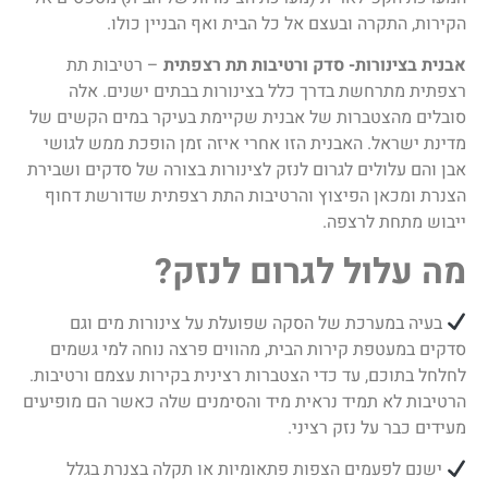
הקירות, התקרה ובעצם אל כל הבית ואף הבניין כולו.
אבנית בצינורות- סדק ורטיבות תת רצפתית
– רטיבות תת
רצפתית מתרחשת בדרך כלל בצינורות בבתים ישנים. אלה
סובלים מהצטברות של אבנית שקיימת בעיקר במים הקשים של
מדינת ישראל. האבנית הזו אחרי איזה זמן הופכת ממש לגושי
אבן והם עלולים לגרום לנזק לצינורות בצורה של סדקים ושבירת
הצנרת ומכאן הפיצוץ והרטיבות התת רצפתית שדורשת דחוף
ייבוש מתחת לרצפה.
מה עלול לגרום לנזק?
בעיה במערכת של הסקה שפועלת על צינורות מים וגם
סדקים במעטפת קירות הבית, מהווים פרצה נוחה למי גשמים
לחלחל בתוכם, עד כדי הצטברות רצינית בקירות עצמם ורטיבות.
הרטיבות לא תמיד נראית מיד והסימנים שלה כאשר הם מופיעים
מעידים כבר על נזק רציני.
ישנם לפעמים הצפות פתאומיות או תקלה בצנרת בגלל